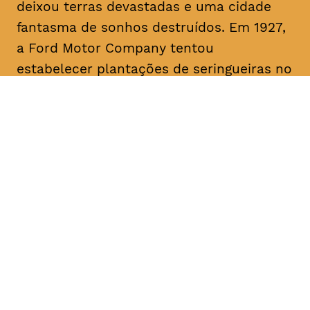
deixou terras devastadas e uma cidade
fantasma de sonhos destruídos. Em 1927,
a Ford Motor Company tentou
estabelecer plantações de seringueiras no
rio Tapajós, um afluente primário do
Amazonas, mas apesar do pioneirismo da
Ford, o projeto fracassou. O filme traça
paralelos com a era Ford ao abordar a
recente transição da fracassada borracha
para o cultivo bem-sucedido da soja para
exportação, destacando as implicações
devastadoras para a terra amazónica e
para o seu povo.
Origem
, EUA, Brasil, 2017 Duração aprox.
1h15