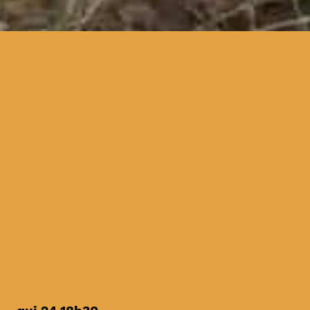
a extensão a Coimbra do
único festival de cinema
ambiental em Portugal, e um
dos festivais de cinema
sobre ambiente mais antigos
do mundo, com as mais
recentes produções nacionais
e internacionais sobre
questões ambientais