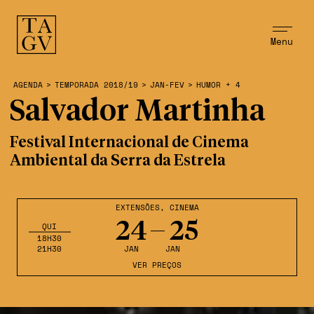
Menu
AGENDA
>
TEMPORADA 2018/19
>
JAN-FEV
>
HUMOR + 4
Salvador Martinha
Festival Internacional de Cinema
Ambiental da Serra da Estrela
EXTENSÕES
,
CINEMA
24
25
QUI
18H30
21H30
JAN
JAN
VER PREÇOS