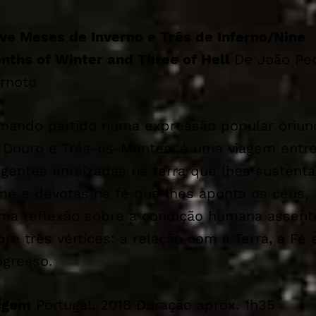
ve Meses de Inverno e Três de Inferno/
Nine
nths of Winter and Three of Hell
De João Pe
rnoto
mando partido numa expressão popular oriun
 Douro e Trás-os-Montes, é uma viagem entr
 gentes enraizadas na terra que lhes sustenta
me e devotas na fé que lhes aponta os céus,
ma reflexão sobre a condição humana assent
bre três vértices: a relação com a Terra, a Fé 
ogresso.
igem
Portugal, 2018 Duração aprox. 1h35