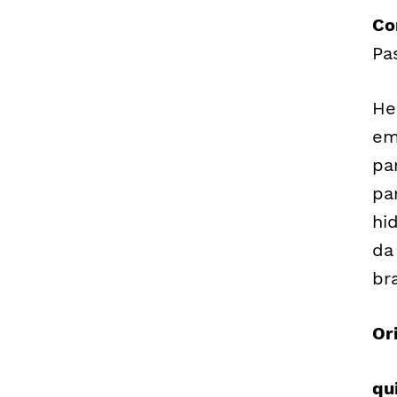
Co
Pa
He
em
pa
pa
hi
da
br
Or
qu