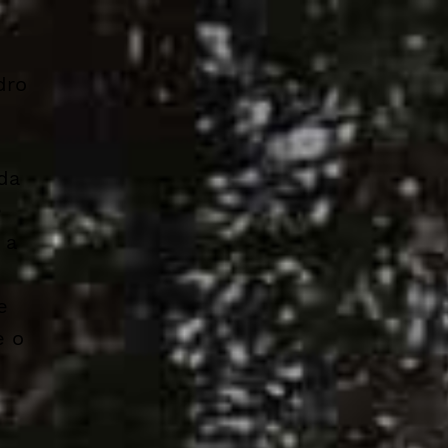
dro
da
e
 a
e
e o