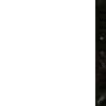
No
Mo
Ma
To
do
as
fo
nu
so
Pr
Or