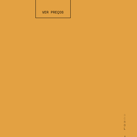
VER PREÇOS
C
R
O
L
L