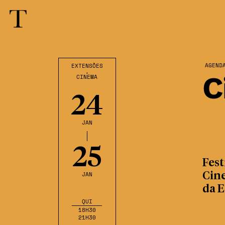
AGEND
EXTENSÕES
,
C
CINEMA
24
JAN
25
Fest
JAN
Cin
da E
QUI
18H30
21H30