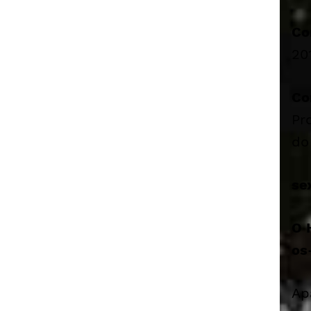
Co
20
Co
Pr
do
se
O 
os
Ap