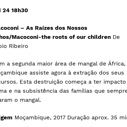
i 24 18h30
coconi – As Raízes dos Nossos
lhos/
Macoconi-the roots of our children
De
bio Ribeiro
m a segunda maior área de mangal de África,
çambique assiste agora à extração dos seus
cursos. Esta destruição começa a ter impacto
ima e na subsistência das famílias que sempr
aram o mangal.
igem
Moçambique, 2017 Duração aprox. 35 mi