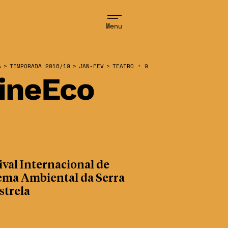
Menu
A
>
TEMPORADA 2018/19
>
JAN-FEV
>
TEATRO + 9
ineEco
ival Internacional de
ema Ambiental da Serra
strela