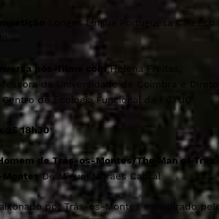
mpetição
Longas Língua Portuguesa CineEco
18
nversa pós-filme com
Helena Freitas,
ofessora da Universidade de Coimbra e Direto
 Centro de Ecologia Funcional da FCTUC
x 25 18h30
Homem de Trás-os-Montes/
The Man of Trás
-Montes
De Miguel Moraes Cabral
aixonado por Trás-os-Montes e inspirado pel