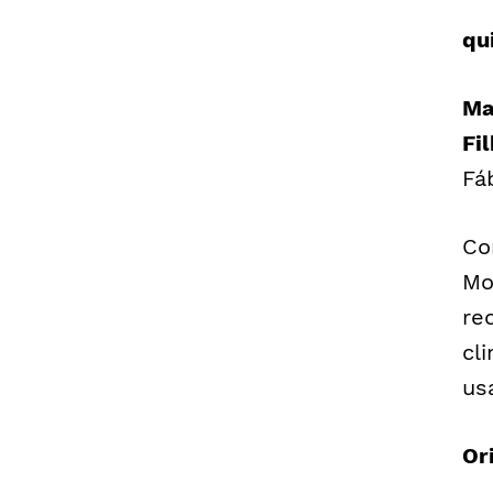
qu
Ma
Fi
Fá
Co
Mo
re
cl
us
Or