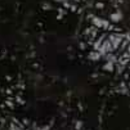
ra
-
o