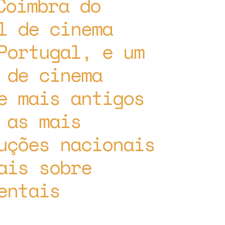
Coimbra do
l de cinema
Portugal, e um
 de cinema
e mais antigos
 as mais
uções nacionais
ais sobre
entais