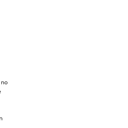
 no
e
n