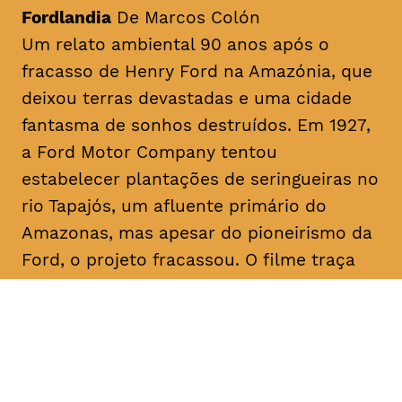
Fordlandia
De Marcos Colón
Um relato ambiental 90 anos após o
fracasso de Henry Ford na Amazónia, que
deixou terras devastadas e uma cidade
fantasma de sonhos destruídos. Em 1927,
a Ford Motor Company tentou
estabelecer plantações de seringueiras no
rio Tapajós, um afluente primário do
Amazonas, mas apesar do pioneirismo da
Ford, o projeto fracassou. O filme traça
paralelos com a era Ford ao abordar a
recente transição da fracassada borracha
para o cultivo bem-sucedido da soja para
exportação, destacando as implicações
devastadoras para a terra amazónica e