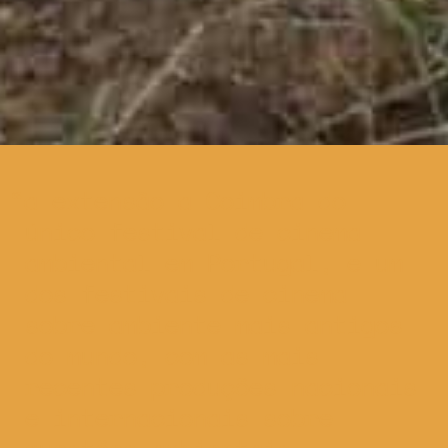
a extensão a Coimbra do
único festival de cinema
ambiental em Portugal, e um
dos festivais de cinema
sobre ambiente mais antigos
do mundo, com as mais
recentes produções nacionais
e internacionais sobre