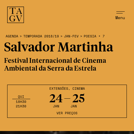
Menu
AGENDA
>
TEMPORADA 2018/19
>
JAN-FEV
>
POESIA + 7
Salvador Martinha
Festival Internacional de Cinema
Ambiental da Serra da Estrela
EXTENSÕES
,
CINEMA
24
25
QUI
18H30
21H30
JAN
JAN
VER PREÇOS