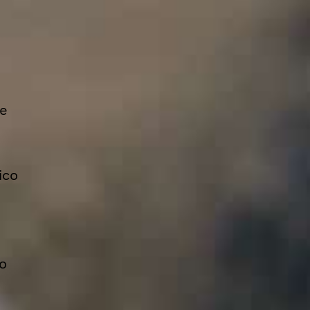
 e
ico
o