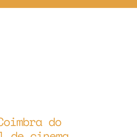
Coimbra do
l de cinema