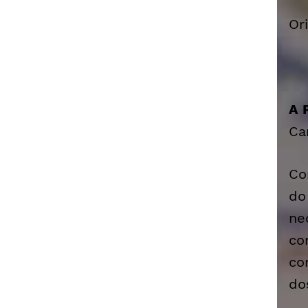
Or
A 
Ca
Co
do
ne
co
co
do