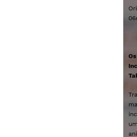
Or
06
Os
In
Ta
Tr
ma
in
um
an