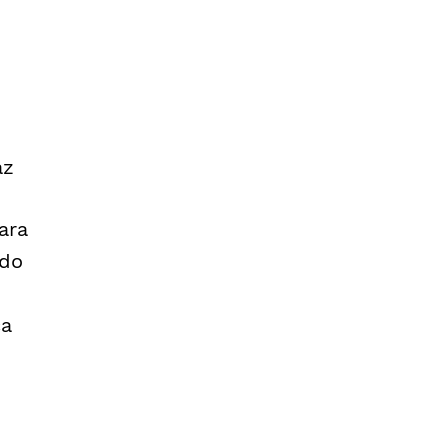
az
ara
 do
ça