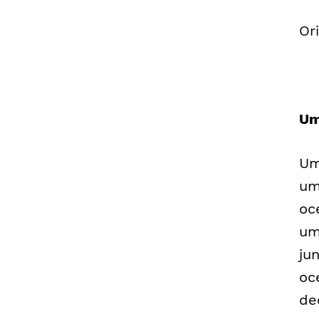
Or
Um
Um
um
oc
um
ju
oc
de