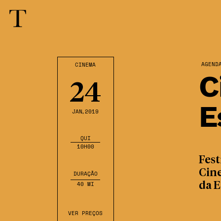
AGEND
CINEMA
C
24
E
JAN
,2019
QUI
10H00
Fest
Cin
DURAÇÃO
40 MI
da E
VER PREÇOS