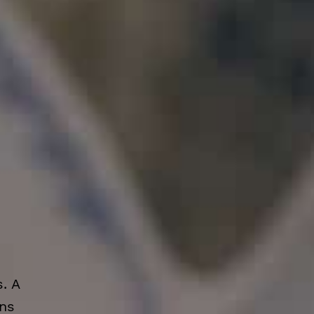
. A
ns