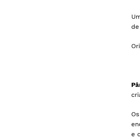
Um
de
Or
Pâ
cr
Os
en
e 