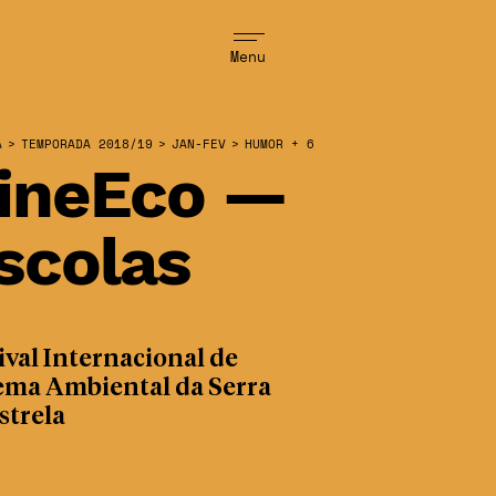
Menu
A
>
TEMPORADA 2018/19
>
JAN-FEV
>
HUMOR + 6
ineEco —
scolas
ival Internacional de
ema Ambiental da Serra
strela