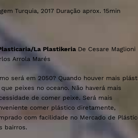
igem Turquia, 2017 Duração aprox. 15min
Plasticaria/La Plastikeria
De Cesare Maglioni
rlos Arrola Marés
mo será em 2050? Quando houver mais plást
 que peixes no oceano. Não haverá mais
cessidade de comer peixe. Será mais
nveniente comer plástico diretamente,
mprado com facilidade no Mercado de Plástic
s bairros.