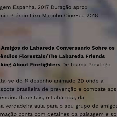
igem Espanha, 2017 Duração aprox
min Prémio Lixo Marinho CineEco 2018
 Amigos do Labareda Conversando Sobre os
cêndios Florestais/
The Labareda Friends
lking About Firefighters
De Ibama Prevfogo
ata-se do 1º desenho animado 2D onde a
scote brasileira de prevenção e combate aos
cêndios florestais, o Labareda, dá
a verdadeira aula para o seu grupo de amigos
imação conta com detalhes da paisagem e so