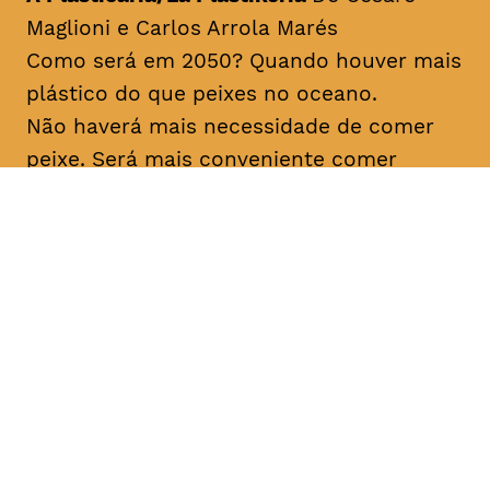
Maglioni e Carlos Arrola Marés
Como será em 2050? Quando houver mais
plástico do que peixes no oceano.
Não haverá mais necessidade de comer
peixe. Será mais conveniente comer
plástico diretamente, comprado com
facilidade no Mercado de Plástico dos
bairros.
Origem Espanha, 2017 Duração aprox
06min Prémio Lixo Marinho CineEco 2018
Os Amigos do Labareda Conversando
Sobre os Incêndios Florestais/
The
Labareda Friends Talking About
Firefighters
De Ibama Prevfogo