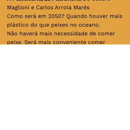
Maglioni e Carlos Arrola Marés
Como será em 2050? Quando houver mais
plástico do que peixes no oceano.
Não haverá mais necessidade de comer
peixe. Será mais conveniente comer
plástico diretamente, comprado com
facilidade no Mercado de Plástico dos
bairros.
Origem Espanha, 2017 Duração aprox
06min Prémio Lixo Marinho CineEco 2018
Os Amigos do Labareda Conversando
Sobre os Incêndios Florestais/
The
Labareda Friends Talking About
Firefighters
De Ibama Prevfogo