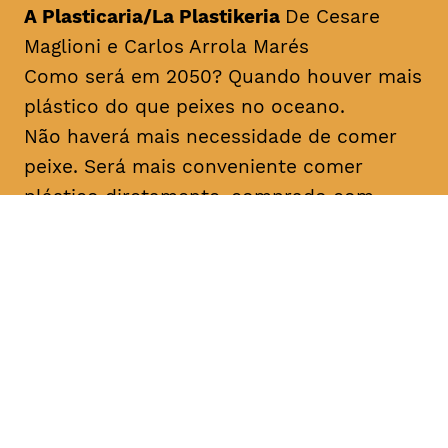
A Plasticaria/La Plastikeria
De Cesare
Maglioni e Carlos Arrola Marés
Como será em 2050? Quando houver mais
plástico do que peixes no oceano.
Não haverá mais necessidade de comer
peixe. Será mais conveniente comer
plástico diretamente, comprado com
facilidade no Mercado de Plástico dos
bairros.
Origem Espanha, 2017 Duração aprox
06min Prémio Lixo Marinho CineEco 2018
Os Amigos do Labareda Conversando
Sobre os Incêndios Florestais/
The
Labareda Friends Talking About