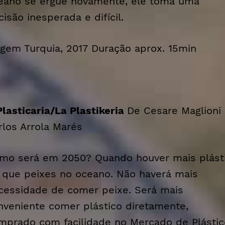
eano se ergue novamente, ele toma uma
cisão inesperada e difícil.
igem Turquia, 2017 Duração aprox. 15min
Plasticaria/La Plastikeria
De Cesare Maglioni
rlos Arrola Marés
mo será em 2050? Quando houver mais plást
 que peixes no oceano. Não haverá mais
cessidade de comer peixe. Será mais
nveniente comer plástico diretamente,
mprado com facilidade no Mercado de Plástic