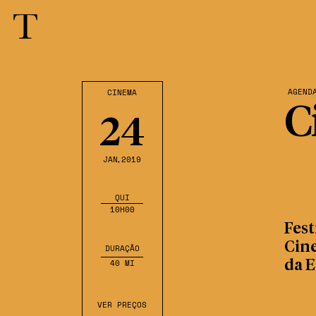
AGEND
CINEMA
C
24
JAN
,2019
QUI
10H00
Fest
Cin
DURAÇÃO
40 MI
da E
VER PREÇOS