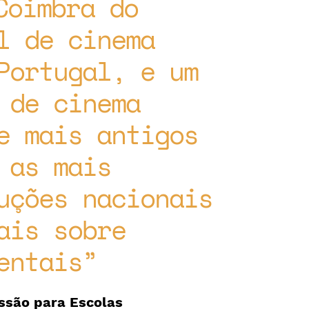
Coimbra do
l de cinema
Portugal, e um
 de cinema
e mais antigos
 as mais
uções nacionais
ais sobre
entais
ssão para Escolas