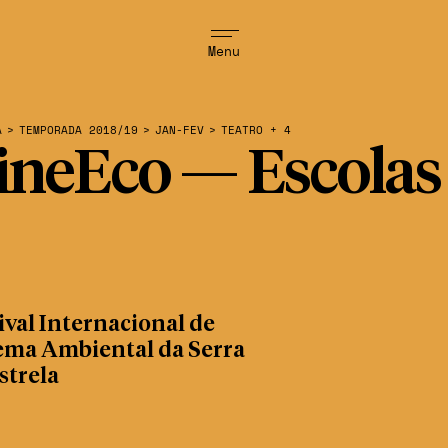
Menu
A
>
TEMPORADA 2018/19
>
JAN-FEV
>
TEATRO + 4
ineEco — Escolas
ival Internacional de
ema Ambiental da Serra
strela