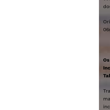
do
Or
06
Os
In
Ta
Tr
ma
in