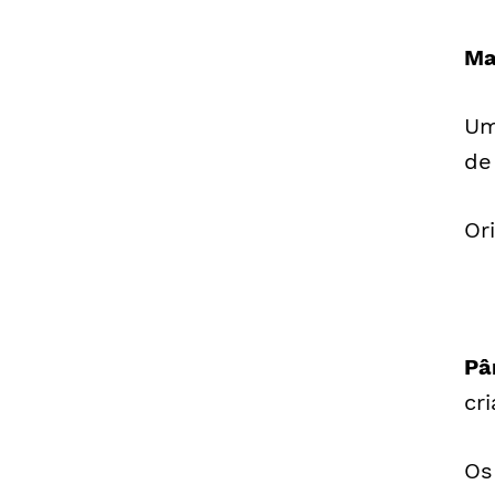
Ma
Um
de
Or
Pâ
cr
Os