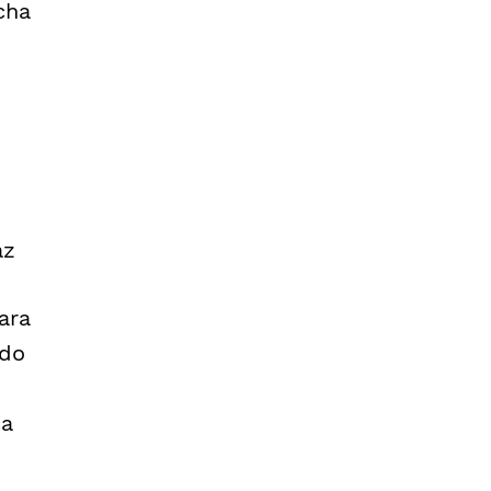
cha
az
ara
 do
ça