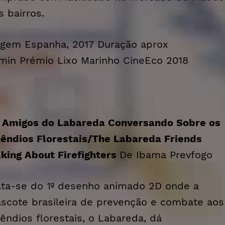
s bairros.
igem Espanha, 2017 Duração aprox
min Prémio Lixo Marinho CineEco 2018
 Amigos do Labareda Conversando Sobre os
cêndios Florestais/
The Labareda Friends
lking About Firefighters
De Ibama Prevfogo
ata-se do 1º desenho animado 2D onde a
scote brasileira de prevenção e combate aos
cêndios florestais, o Labareda, dá