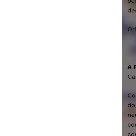
oc
de
Or
A 
Ca
Co
do
ne
co
co