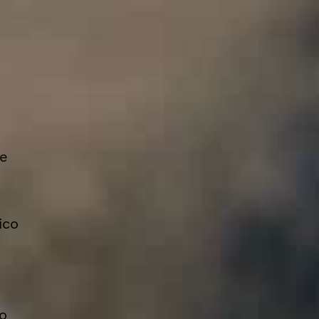
 e
ico
o