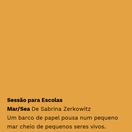
a extensão a Coimbra do
único festival de cinema
ambiental em Portugal, e um
dos festivais de cinema
sobre ambiente mais antigos
do mundo, com as mais
recentes produções nacionais
e internacionais sobre
questões ambientais
Sessão para Escolas
Mar/Sea
De Sabrina Zerkowitz
Um barco de papel pousa num pequeno
mar cheio de pequenos seres vivos.