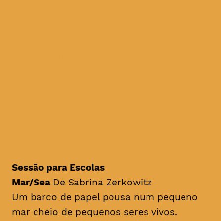
a extensão a Coimbra do
único festival de cinema
ambiental em Portugal, e um
dos festivais de cinema
sobre ambiente mais antigos
do mundo, com as mais
recentes produções nacionais
e internacionais sobre
questões ambientais
Sessão para Escolas
Mar/Sea
De Sabrina Zerkowitz
Um barco de papel pousa num pequeno
mar cheio de pequenos seres vivos.