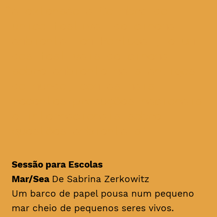
a extensão a Coimbra do
único festival de cinema
ambiental em Portugal, e um
dos festivais de cinema
sobre ambiente mais antigos
do mundo, com as mais
recentes produções nacionais
e internacionais sobre
questões ambientais
Sessão para Escolas
Mar/Sea
De Sabrina Zerkowitz
Um barco de papel pousa num pequeno
mar cheio de pequenos seres vivos.