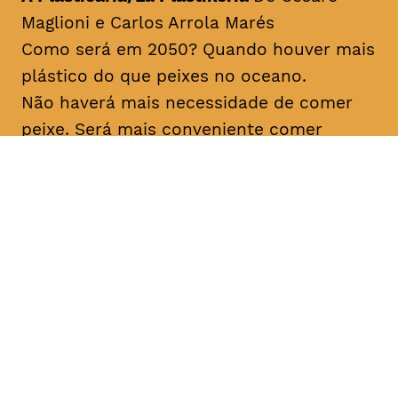
Maglioni e Carlos Arrola Marés
Como será em 2050? Quando houver mais
plástico do que peixes no oceano.
Não haverá mais necessidade de comer
peixe. Será mais conveniente comer
plástico diretamente, comprado com
facilidade no Mercado de Plástico dos
bairros.
Origem Espanha, 2017 Duração aprox
06min Prémio Lixo Marinho CineEco 2018
Os Amigos do Labareda Conversando
Sobre os Incêndios Florestais/
The
Labareda Friends Talking About
Firefighters
De Ibama Prevfogo