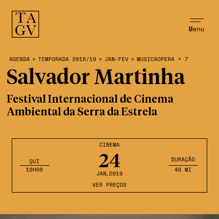
Menu
AGENDA
>
TEMPORADA 2018/19
>
JAN-FEV
>
MUSICAOPERA + 7
Salvador Martinha
Festival Internacional de Cinema
Ambiental da Serra da Estrela
CINEMA
24
DURAÇÃO
QUI
10H00
40 MI
JAN
,2019
VER PREÇOS