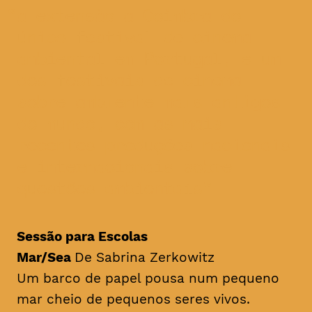
a extensão a Coimbra do
único festival de cinema
ambiental em Portugal, e um
dos festivais de cinema
sobre ambiente mais antigos
do mundo, com as mais
recentes produções nacionais
e internacionais sobre
questões ambientais
Sessão para Escolas
Mar/Sea
De Sabrina Zerkowitz
Um barco de papel pousa num pequeno
mar cheio de pequenos seres vivos.