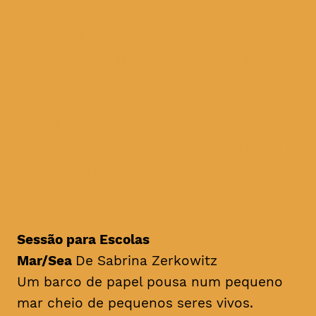
a extensão a Coimbra do
único festival de cinema
ambiental em Portugal, e um
dos festivais de cinema
sobre ambiente mais antigos
do mundo, com as mais
recentes produções nacionais
e internacionais sobre
questões ambientais
Sessão para Escolas
Mar/Sea
De Sabrina Zerkowitz
Um barco de papel pousa num pequeno
mar cheio de pequenos seres vivos.