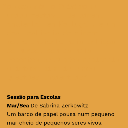
a extensão a Coimbra do
único festival de cinema
ambiental em Portugal, e um
dos festivais de cinema
sobre ambiente mais antigos
do mundo, com as mais
recentes produções nacionais
e internacionais sobre
questões ambientais
Sessão para Escolas
Mar/Sea
De Sabrina Zerkowitz
Um barco de papel pousa num pequeno
mar cheio de pequenos seres vivos.