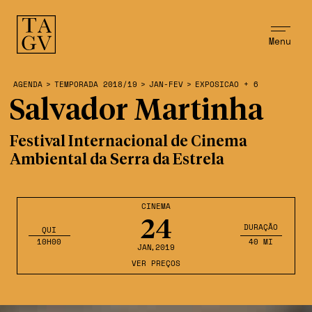
Menu
AGENDA
>
TEMPORADA 2018/19
>
JAN-FEV
>
EXPOSICAO + 6
Salvador Martinha
Festival Internacional de Cinema
Ambiental da Serra da Estrela
CINEMA
24
DURAÇÃO
QUI
10H00
40 MI
JAN
,2019
VER PREÇOS