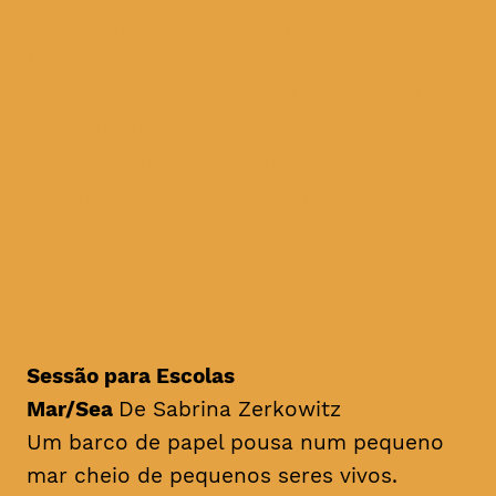
a extensão a Coimbra do
único festival de cinema
ambiental em Portugal, e um
dos festivais de cinema
sobre ambiente mais antigos
do mundo, com as mais
recentes produções nacionais
e internacionais sobre
questões ambientais
Sessão para Escolas
Mar/Sea
De Sabrina Zerkowitz
Um barco de papel pousa num pequeno
mar cheio de pequenos seres vivos.