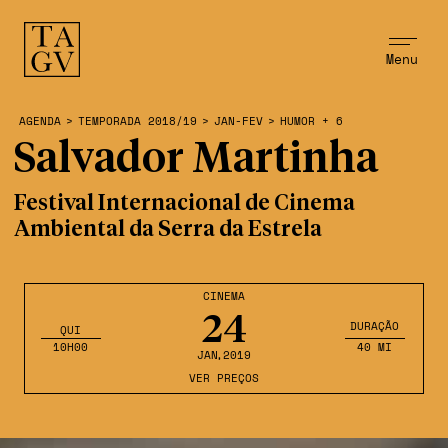
Menu
AGENDA
>
TEMPORADA 2018/19
>
JAN-FEV
>
HUMOR + 6
Salvador Martinha
Festival Internacional de Cinema
Ambiental da Serra da Estrela
CINEMA
24
DURAÇÃO
QUI
10H00
40 MI
JAN
,2019
VER PREÇOS