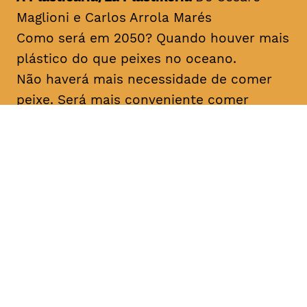
Maglioni e Carlos Arrola Marés
Como será em 2050? Quando houver mais
plástico do que peixes no oceano.
Não haverá mais necessidade de comer
peixe. Será mais conveniente comer
plástico diretamente, comprado com
facilidade no Mercado de Plástico dos
bairros.
Origem Espanha, 2017 Duração aprox
06min Prémio Lixo Marinho CineEco 2018
Os Amigos do Labareda Conversando
Sobre os Incêndios Florestais/
The
Labareda Friends Talking About
Firefighters
De Ibama Prevfogo