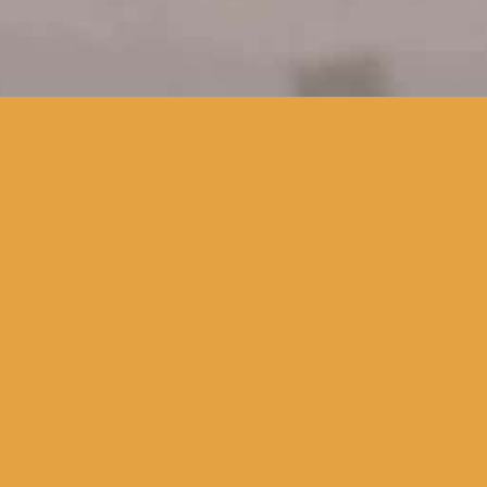
a extensão a Coimbra do
único festival de cinema
ambiental em Portugal, e um
dos festivais de cinema
sobre ambiente mais antigos
do mundo, com as mais
recentes produções nacionais
e internacionais sobre
questões ambientais