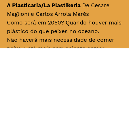
A Plasticaria/La Plastikeria
De Cesare
Maglioni e Carlos Arrola Marés
Como será em 2050? Quando houver mais
plástico do que peixes no oceano.
Não haverá mais necessidade de comer
peixe. Será mais conveniente comer
plástico diretamente, comprado com
facilidade no Mercado de Plástico dos
bairros.
Origem Espanha, 2017 Duração aprox
06min Prémio Lixo Marinho CineEco 2018
Os Amigos do Labareda Conversando
Sobre os Incêndios Florestais/
The
Labareda Friends Talking About