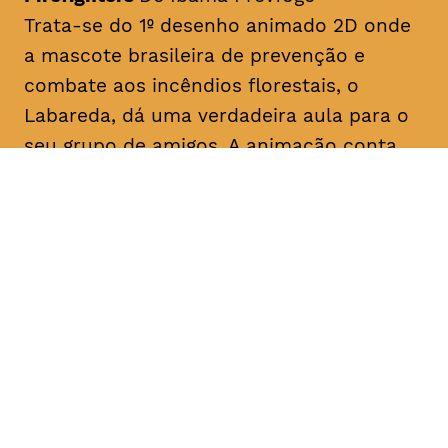
Trata-se do 1º desenho animado 2D onde
a mascote brasileira de prevenção e
combate aos incêndios florestais, o
Labareda, dá uma verdadeira aula para o
seu grupo de amigos. A animação conta
com detalhes da paisagem e sons do
“cerrado” brasileiro.
Origem Brasil, 2017 Duração aprox. 07 min
DATA
HORÁRIO
24, Janeiro 2019
10H00