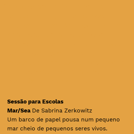
a extensão a Coimbra do
único festival de cinema
ambiental em Portugal, e um
dos festivais de cinema
sobre ambiente mais antigos
do mundo, com as mais
recentes produções nacionais
e internacionais sobre
questões ambientais
Sessão para Escolas
Mar/Sea
De Sabrina Zerkowitz
Um barco de papel pousa num pequeno
mar cheio de pequenos seres vivos.