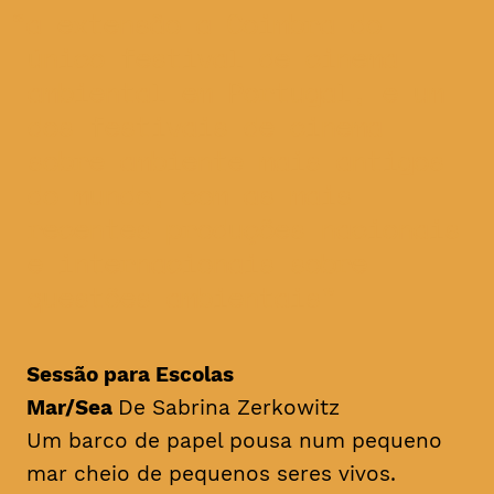
a extensão a Coimbra do
único festival de cinema
ambiental em Portugal, e um
dos festivais de cinema
sobre ambiente mais antigos
do mundo, com as mais
recentes produções nacionais
e internacionais sobre
questões ambientais
Sessão para Escolas
Mar/Sea
De Sabrina Zerkowitz
Um barco de papel pousa num pequeno
mar cheio de pequenos seres vivos.