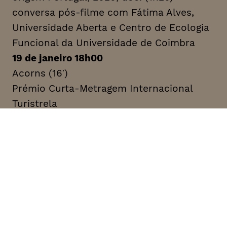
conversa pós-filme com Fátima Alves,
Universidade Aberta e Centro de Ecologia
Funcional da Universidade de Coimbra
19 de janeiro 18h00
Acorns (16′)
Prémio Curta-Metragem Internacional
Turistrela
+ Des Legumes Dans la Ville (53′)
Prémio Televisão
conversa pós-filmes com Paula Castro,
Centro de Ecologia Funcional da
Universidade de Coimbra
19 de janeiro 21h00
Douce France (1h36) de Geoffrey Couanon
Grande Prémio Ambiente da Câmara