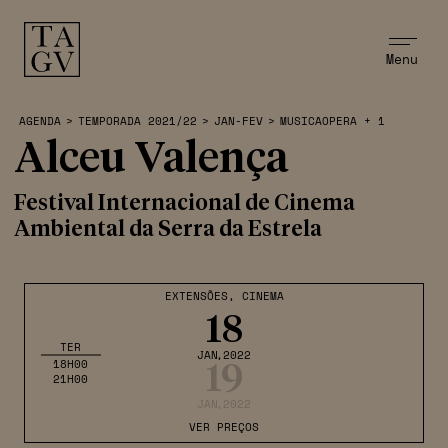
Menu
AGENDA
>
TEMPORADA 2021/22
>
JAN-FEV
>
MUSICAOPERA + 1
Alceu Valença
Festival Internacional de Cinema
Ambiental da Serra da Estrela
EXTENSÕES
,
CINEMA
18
TER
JAN
,2022
18H00
19
21H00
JAN
,2022
VER PREÇOS