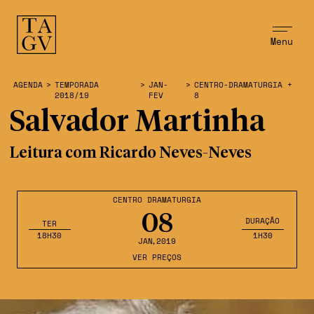
Menu
AGENDA
>
TEMPORADA
>
JAN-
>
CENTRO-DRAMATURGIA +
2018/19
FEV
8
Salvador Martinha
Leitura com Ricardo Neves-Neves
CENTRO DRAMATURGIA
08
DURAÇÃO
TER
18H30
1H30
JAN
,2019
VER PREÇOS