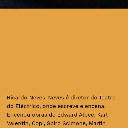
Clube de Leitura Teatral
junta o Teatro Académico de
Gil Vicente e A Escola da
Noite, mensalmente, para
leituras informais dedicadas
a textos de um
dramaturgo/escritor
Ricardo Neves-Neves é diretor do Teatro
do Eléctrico, onde escreve e encena.
Encenou obras de Edward Albee, Karl
Valentin, Copi, Spiro Scimone, Martin