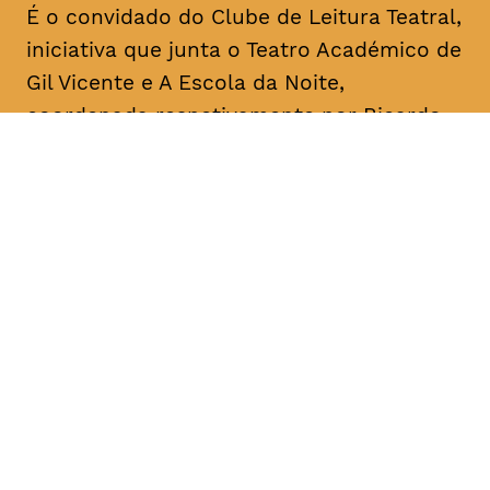
É o convidado do Clube de Leitura Teatral,
iniciativa que junta o Teatro Académico de
Gil Vicente e A Escola da Noite,
coordenada respetivamente por Ricardo
Correia e por António Augusto Barros.
Acontece mensalmente, com leituras
informais dedicadas a textos de um
dramaturgo/escritor. O objetivo é a
divulgação, o conhecimento e a promoção
da dramaturgia.
DATA
HORÁRIO
08, Janeiro 2019
18H30