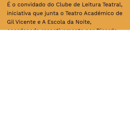
É o convidado do Clube de Leitura Teatral,
iniciativa que junta o Teatro Académico de
Gil Vicente e A Escola da Noite,
coordenada respetivamente por Ricardo
Correia e por António Augusto Barros.
Acontece mensalmente, com leituras
informais dedicadas a textos de um
dramaturgo/escritor. O objetivo é a
divulgação, o conhecimento e a promoção
da dramaturgia.
DATA
HORÁRIO
08, Janeiro 2019
18H30