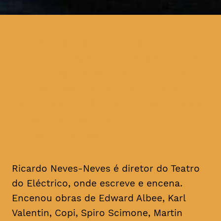
Clube de Leitura Teatral
junta o Teatro Académico de
Gil Vicente e A Escola da
Noite, mensalmente, para
leituras informais dedicadas
a textos de um
dramaturgo/escritor
Ricardo Neves-Neves é diretor do Teatro
do Eléctrico, onde escreve e encena.
Encenou obras de Edward Albee, Karl
Valentin, Copi, Spiro Scimone, Martin