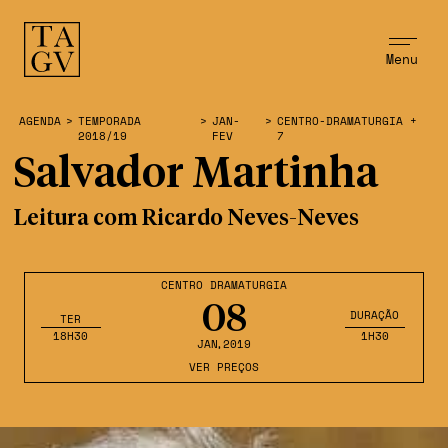
Menu
AGENDA
>
TEMPORADA
>
JAN-
>
CENTRO-DRAMATURGIA +
2018/19
FEV
7
Salvador Martinha
Leitura com Ricardo Neves-Neves
CENTRO DRAMATURGIA
08
DURAÇÃO
TER
18H30
1H30
JAN
,2019
VER PREÇOS