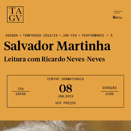
Menu
AGENDA
>
TEMPORADA 2018/19
>
JAN-FEV
>
PERFORMANCE + 5
Salvador Martinha
Leitura com Ricardo Neves-Neves
CENTRO DRAMATURGIA
08
DURAÇÃO
TER
18H30
1H30
JAN
,2019
VER PREÇOS