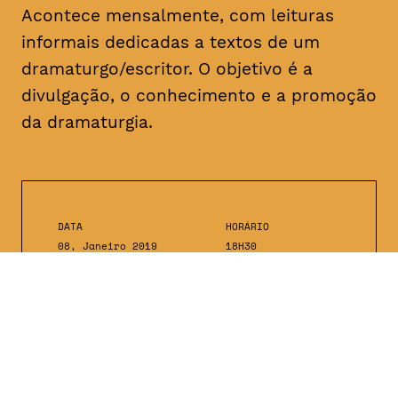
Acontece mensalmente, com leituras
informais dedicadas a textos de um
dramaturgo/escritor. O objetivo é a
divulgação, o conhecimento e a promoção
da dramaturgia.
DATA
HORÁRIO
08, Janeiro 2019
18H30
DURAÇÃO
FAIXA ETÁRIA
PREÇO
1h30
todos os
entrada livre
públicos