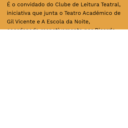
É o convidado do Clube de Leitura Teatral,
iniciativa que junta o Teatro Académico de
Gil Vicente e A Escola da Noite,
coordenada respetivamente por Ricardo
Correia e por António Augusto Barros.
Acontece mensalmente, com leituras
informais dedicadas a textos de um
dramaturgo/escritor. O objetivo é a
divulgação, o conhecimento e a promoção
da dramaturgia.
DATA
HORÁRIO
08, Janeiro 2019
18H30