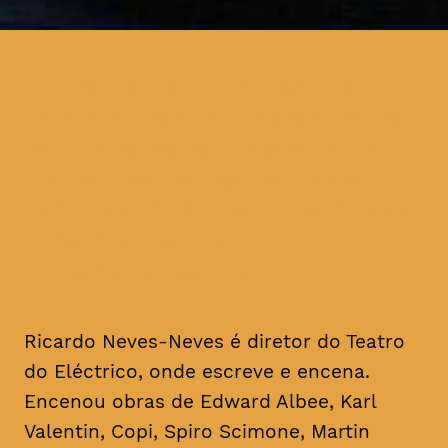
Clube de Leitura Teatral
junta o Teatro Académico de
Gil Vicente e A Escola da
Noite, mensalmente, para
leituras informais dedicadas
a textos de um
dramaturgo/escritor
Ricardo Neves-Neves é diretor do Teatro
do Eléctrico, onde escreve e encena.
Encenou obras de Edward Albee, Karl
Valentin, Copi, Spiro Scimone, Martin