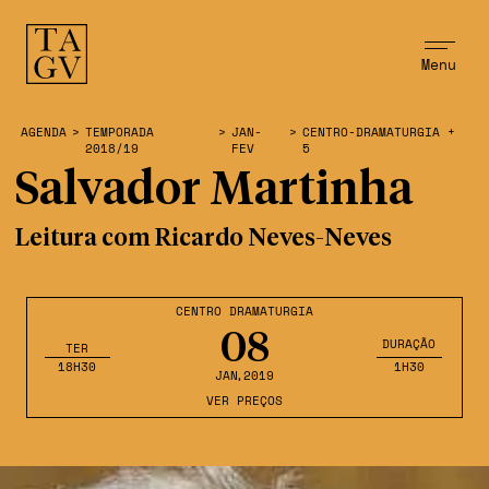
Menu
AGENDA
>
TEMPORADA
>
JAN-
>
CENTRO-DRAMATURGIA +
2018/19
FEV
5
Salvador Martinha
Leitura com Ricardo Neves-Neves
CENTRO DRAMATURGIA
08
DURAÇÃO
TER
18H30
1H30
JAN
,2019
VER PREÇOS