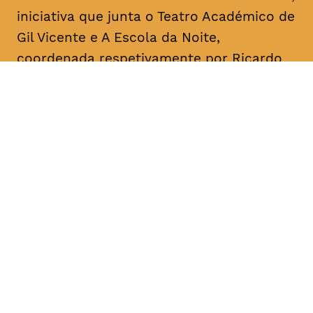
iniciativa que junta o Teatro Académico de
Gil Vicente e A Escola da Noite,
coordenada respetivamente por Ricardo
Correia e por António Augusto Barros.
Acontece mensalmente, com leituras
informais dedicadas a textos de um
dramaturgo/escritor. O objetivo é a
divulgação, o conhecimento e a promoção
da dramaturgia.
DATA
HORÁRIO
08, Janeiro 2019
18H30