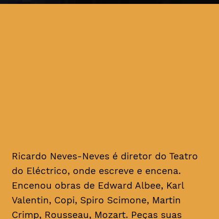
Clube de Leitura Teatral
junta o Teatro Académico de
Gil Vicente e A Escola da
Noite, mensalmente, para
leituras informais dedicadas
a textos de um
dramaturgo/escritor
Ricardo Neves-Neves é diretor do Teatro
do Eléctrico, onde escreve e encena.
Encenou obras de Edward Albee, Karl
Valentin, Copi, Spiro Scimone, Martin
Crimp, Rousseau, Mozart. Peças suas