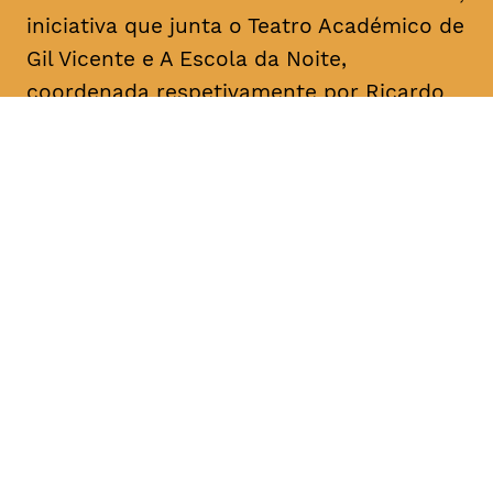
iniciativa que junta o Teatro Académico de
Gil Vicente e A Escola da Noite,
coordenada respetivamente por Ricardo
Correia e por António Augusto Barros.
Acontece mensalmente, com leituras
informais dedicadas a textos de um
dramaturgo/escritor. O objetivo é a
divulgação, o conhecimento e a promoção
da dramaturgia.
DATA
HORÁRIO
08, Janeiro 2019
18H30