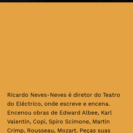
Clube de Leitura Teatral
junta o Teatro Académico de
Gil Vicente e A Escola da
Noite, mensalmente, para
leituras informais dedicadas
a textos de um
dramaturgo/escritor
Ricardo Neves-Neves é diretor do Teatro
do Eléctrico, onde escreve e encena.
Encenou obras de Edward Albee, Karl
Valentin, Copi, Spiro Scimone, Martin
Crimp, Rousseau, Mozart. Peças suas