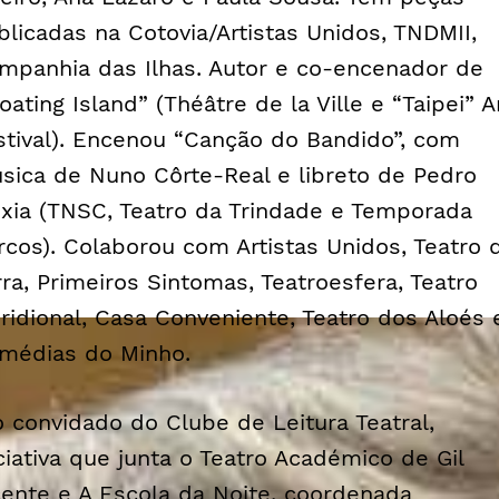
blicadas na Cotovia/Artistas Unidos, TNDMII,
mpanhia das Ilhas. Autor e co-encenador de
oating Island” (Théâtre de la Ville e “Taipei” A
stival). Encenou “Canção do Bandido”, com
sica de Nuno Côrte-Real e libreto de Pedro
xia (TNSC, Teatro da Trindade e Temporada
rcos). Colaborou com Artistas Unidos, Teatro 
rra, Primeiros Sintomas, Teatroesfera, Teatro
ridional, Casa Conveniente, Teatro dos Aloés 
médias do Minho.
o convidado do Clube de Leitura Teatral,
iciativa que junta o Teatro Académico de Gil
cente e A Escola da Noite, coordenada