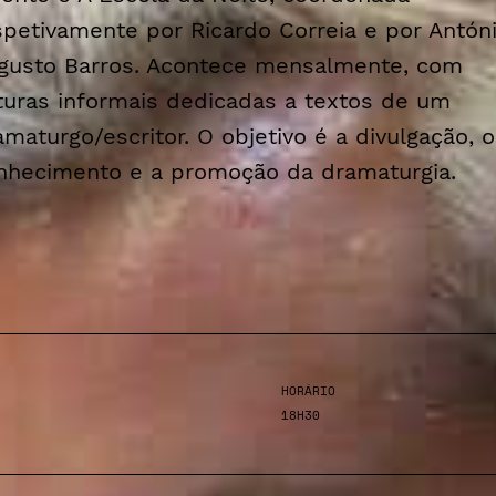
spetivamente por Ricardo Correia e por Antón
gusto Barros. Acontece mensalmente, com
ituras informais dedicadas a textos de um
amaturgo/escritor. O objetivo é a divulgação, o
nhecimento e a promoção da dramaturgia.
HORÁRIO
18H30