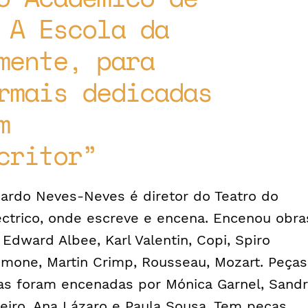
 A Escola da
mente, para
rmais dedicadas
m
critor
cardo Neves-Neves é diretor do Teatro do
éctrico, onde escreve e encena. Encenou obra
 Edward Albee, Karl Valentin, Copi, Spiro
imone, Martin Crimp, Rousseau, Mozart. Peças
as foram encenadas por Mónica Garnel, Sand
leiro, Ana Lázaro e Paula Sousa. Tem peças