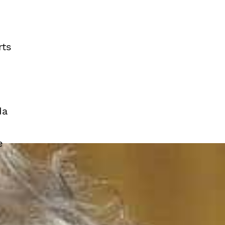
rts
da
e