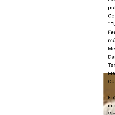
pu
Co
“Fl
Fe
mú
Me
Da
Te
Me
Co
É 
in
Vi