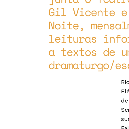
Gil Vicente e
Noite, mensal
leituras info
a textos de u
dramaturgo/es
Ri
El
de
Sc
su
Fa