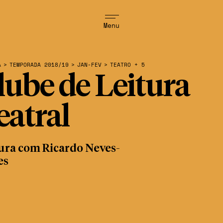
Menu
A
>
TEMPORADA 2018/19
>
JAN-FEV
>
TEATRO + 5
lube de Leitura
eatral
ura com Ricardo Neves-
es