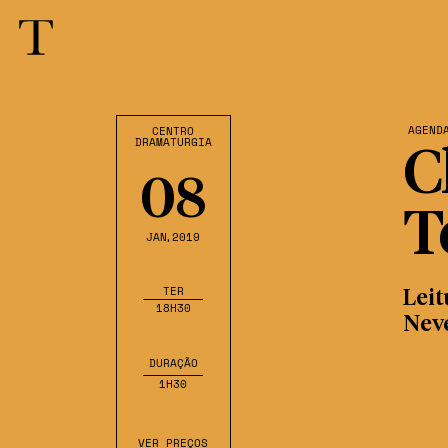
AGEND
CENTRO
DRAMATURGIA
C
08
T
JAN
,2019
TER
Leit
18H30
Nev
DURAÇÃO
1H30
VER PREÇOS