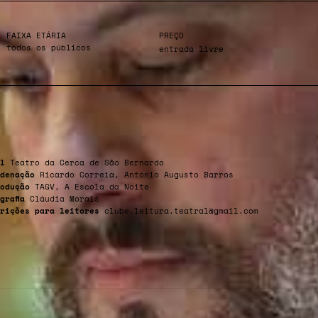
FAIXA ETÁRIA
PREÇO
todos os públicos
entrada livre
l
Teatro da Cerca de São Bernardo
denação
Ricardo Correia, António Augusto Barros
odução
TAGV, A Escola da Noite
grafia
Cláudia Morais
rições para leitores
clube.leitura.teatral@gmail.com