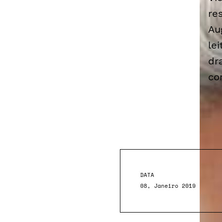
re
Au
le
dr
co
DATA
08, Janeiro 2019