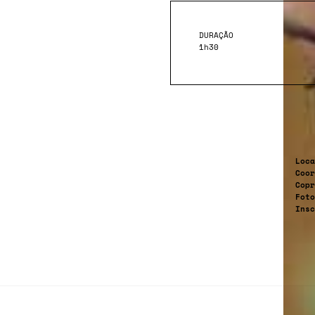
DURAÇÃO
1h30
Loca
Coor
Copr
Foto
Insc