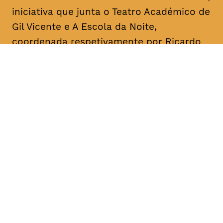
iniciativa que junta o Teatro Académico de
Gil Vicente e A Escola da Noite,
coordenada respetivamente por Ricardo
Correia e por António Augusto Barros.
Acontece mensalmente, com leituras
informais dedicadas a textos de um
dramaturgo/escritor. O objetivo é a
divulgação, o conhecimento e a promoção
da dramaturgia.
DATA
HORÁRIO
08, Janeiro 2019
18H30