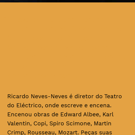
Clube de Leitura Teatral
junta o Teatro Académico de
Gil Vicente e A Escola da
Noite, mensalmente, para
leituras informais dedicadas
a textos de um
dramaturgo/escritor
Ricardo Neves-Neves é diretor do Teatro
do Eléctrico, onde escreve e encena.
Encenou obras de Edward Albee, Karl
Valentin, Copi, Spiro Scimone, Martin
Crimp, Rousseau, Mozart. Peças suas