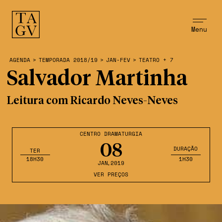
Menu
AGENDA
>
TEMPORADA 2018/19
>
JAN-FEV
>
TEATRO + 7
Salvador Martinha
Leitura com Ricardo Neves-Neves
CENTRO DRAMATURGIA
08
DURAÇÃO
TER
18H30
1H30
JAN
,2019
VER PREÇOS