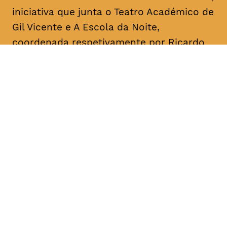
iniciativa que junta o Teatro Académico de
Gil Vicente e A Escola da Noite,
coordenada respetivamente por Ricardo
Correia e por António Augusto Barros.
Acontece mensalmente, com leituras
informais dedicadas a textos de um
dramaturgo/escritor. O objetivo é a
divulgação, o conhecimento e a promoção
da dramaturgia.
DATA
HORÁRIO
08, Janeiro 2019
18H30