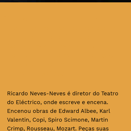
Clube de Leitura Teatral
junta o Teatro Académico de
Gil Vicente e A Escola da
Noite, mensalmente, para
leituras informais dedicadas
a textos de um
dramaturgo/escritor
Ricardo Neves-Neves é diretor do Teatro
do Eléctrico, onde escreve e encena.
Encenou obras de Edward Albee, Karl
Valentin, Copi, Spiro Scimone, Martin
Crimp, Rousseau, Mozart. Peças suas