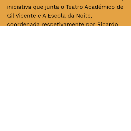
iniciativa que junta o Teatro Académico de
Gil Vicente e A Escola da Noite,
coordenada respetivamente por Ricardo
Correia e por António Augusto Barros.
Acontece mensalmente, com leituras
informais dedicadas a textos de um
dramaturgo/escritor. O objetivo é a
divulgação, o conhecimento e a promoção
da dramaturgia.
DATA
HORÁRIO
08, Janeiro 2019
18H30