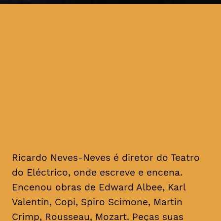
Clube de Leitura Teatral
junta o Teatro Académico de
Gil Vicente e A Escola da
Noite, mensalmente, para
leituras informais dedicadas
a textos de um
dramaturgo/escritor
Ricardo Neves-Neves é diretor do Teatro
do Eléctrico, onde escreve e encena.
Encenou obras de Edward Albee, Karl
Valentin, Copi, Spiro Scimone, Martin
Crimp, Rousseau, Mozart. Peças suas