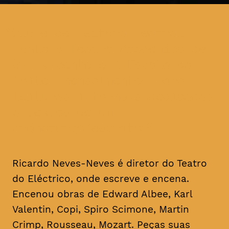
Clube de Leitura Teatral
junta o Teatro Académico de
Gil Vicente e A Escola da
Noite, mensalmente, para
leituras informais dedicadas
a textos de um
dramaturgo/escritor
Ricardo Neves-Neves é diretor do Teatro
do Eléctrico, onde escreve e encena.
Encenou obras de Edward Albee, Karl
Valentin, Copi, Spiro Scimone, Martin
Crimp, Rousseau, Mozart. Peças suas