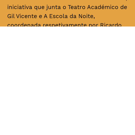
iniciativa que junta o Teatro Académico de
Gil Vicente e A Escola da Noite,
coordenada respetivamente por Ricardo
Correia e por António Augusto Barros.
Acontece mensalmente, com leituras
informais dedicadas a textos de um
dramaturgo/escritor. O objetivo é a
divulgação, o conhecimento e a promoção
da dramaturgia.
DATA
HORÁRIO
08, Janeiro 2019
18H30