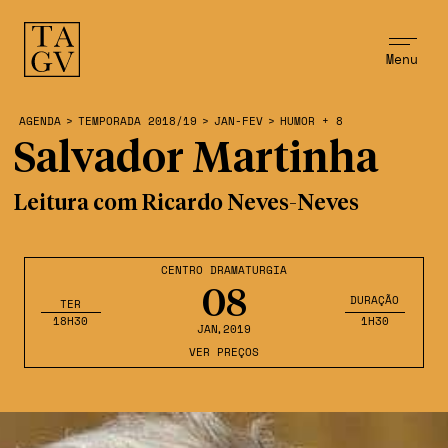
Menu
AGENDA
>
TEMPORADA 2018/19
>
JAN-FEV
>
HUMOR + 8
Salvador Martinha
Leitura com Ricardo Neves-Neves
CENTRO DRAMATURGIA
08
DURAÇÃO
TER
18H30
1H30
JAN
,2019
VER PREÇOS