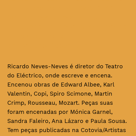
Gil Vicente e A Escola da
Noite, mensalmente, para
leituras informais dedicadas
a textos de um
dramaturgo/escritor
Ricardo Neves-Neves é diretor do Teatro
do Eléctrico, onde escreve e encena.
Encenou obras de Edward Albee, Karl
Valentin, Copi, Spiro Scimone, Martin
Crimp, Rousseau, Mozart. Peças suas
foram encenadas por Mónica Garnel,
Sandra Faleiro, Ana Lázaro e Paula Sousa.
Tem peças publicadas na Cotovia/Artistas