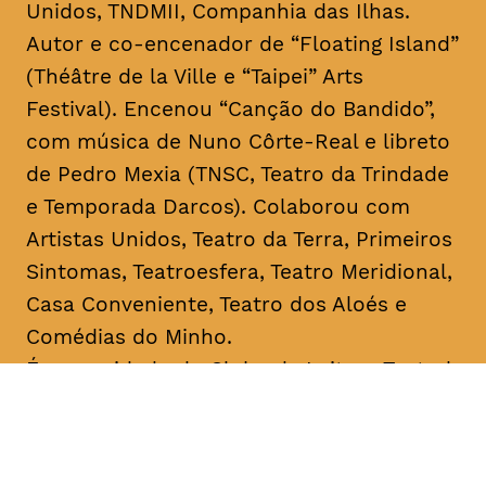
Unidos, TNDMII, Companhia das Ilhas.
Autor e co-encenador de “Floating Island”
(Théâtre de la Ville e “Taipei” Arts
Festival). Encenou “Canção do Bandido”,
com música de Nuno Côrte-Real e libreto
de Pedro Mexia (TNSC, Teatro da Trindade
e Temporada Darcos). Colaborou com
Artistas Unidos, Teatro da Terra, Primeiros
Sintomas, Teatroesfera, Teatro Meridional,
Casa Conveniente, Teatro dos Aloés e
Comédias do Minho.
É o convidado do Clube de Leitura Teatral,
iniciativa que junta o Teatro Académico de
Gil Vicente e A Escola da Noite,
coordenada respetivamente por Ricardo