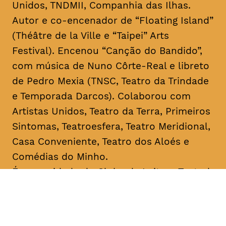
Unidos, TNDMII, Companhia das Ilhas.
Autor e co-encenador de “Floating Island”
(Théâtre de la Ville e “Taipei” Arts
Festival). Encenou “Canção do Bandido”,
com música de Nuno Côrte-Real e libreto
de Pedro Mexia (TNSC, Teatro da Trindade
e Temporada Darcos). Colaborou com
Artistas Unidos, Teatro da Terra, Primeiros
Sintomas, Teatroesfera, Teatro Meridional,
Casa Conveniente, Teatro dos Aloés e
Comédias do Minho.
É o convidado do Clube de Leitura Teatral,
iniciativa que junta o Teatro Académico de
Gil Vicente e A Escola da Noite,
coordenada respetivamente por Ricardo