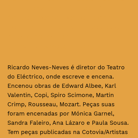
Gil Vicente e A Escola da
Noite, mensalmente, para
leituras informais dedicadas
a textos de um
dramaturgo/escritor
Ricardo Neves-Neves é diretor do Teatro
do Eléctrico, onde escreve e encena.
Encenou obras de Edward Albee, Karl
Valentin, Copi, Spiro Scimone, Martin
Crimp, Rousseau, Mozart. Peças suas
foram encenadas por Mónica Garnel,
Sandra Faleiro, Ana Lázaro e Paula Sousa.
Tem peças publicadas na Cotovia/Artistas