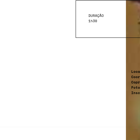
DURAÇÃO
1h30
Loca
Coor
Copr
Foto
Insc