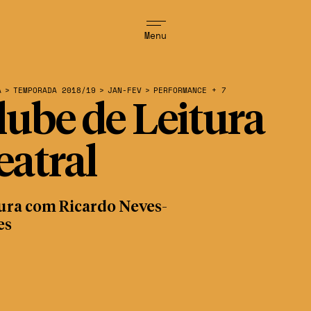
Menu
A
>
TEMPORADA 2018/19
>
JAN-FEV
>
PERFORMANCE + 7
lube de Leitura
eatral
ura com Ricardo Neves-
es