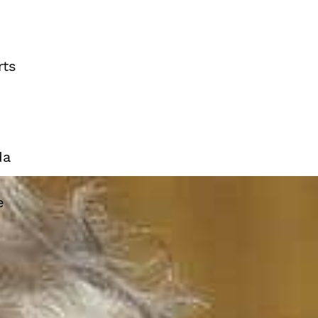
rts
da
e