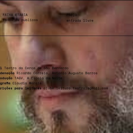
FAIXA ETÁRIA
PREÇO
todos os públicos
entrada livre
l
Teatro da Cerca de São Bernardo
denação
Ricardo Correia, António Augusto Barros
odução
TAGV, A Escola da Noite
grafia
Cláudia Morais
rições para leitores
clube.leitura.teatral@gmail.com