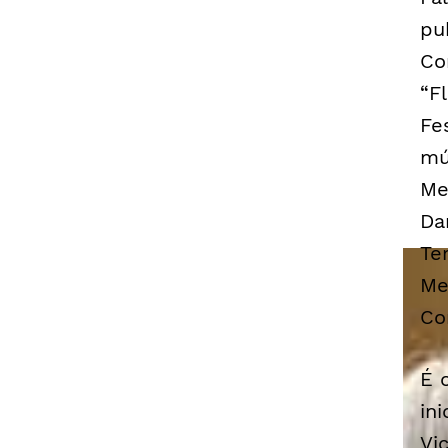
pu
Co
“Fl
Fe
mú
Me
Da
Te
Me
Co
É 
in
Vi