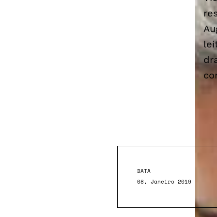
re
Au
le
dr
co
DATA
08, Janeiro 2019