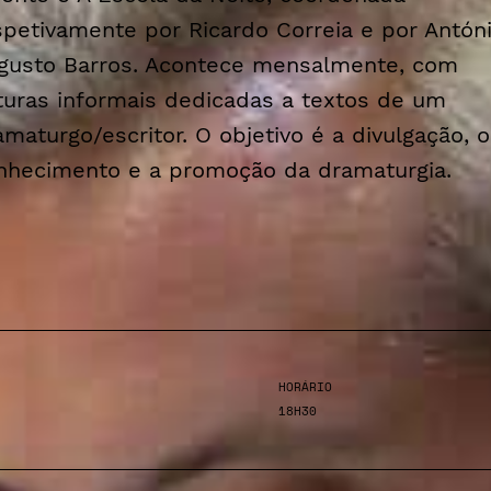
spetivamente por Ricardo Correia e por Antón
gusto Barros. Acontece mensalmente, com
ituras informais dedicadas a textos de um
amaturgo/escritor. O objetivo é a divulgação, o
nhecimento e a promoção da dramaturgia.
HORÁRIO
18H30