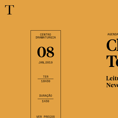
AGEND
CENTRO
DRAMATURGIA
C
08
T
JAN
,2019
TER
Leit
18H30
Nev
DURAÇÃO
1H30
VER PREÇOS