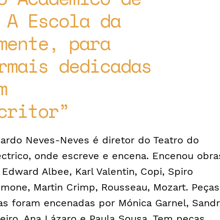
 A Escola da
mente, para
rmais dedicadas
m
critor
cardo Neves-Neves é diretor do Teatro do
éctrico, onde escreve e encena. Encenou obra
 Edward Albee, Karl Valentin, Copi, Spiro
imone, Martin Crimp, Rousseau, Mozart. Peças
as foram encenadas por Mónica Garnel, Sand
leiro, Ana Lázaro e Paula Sousa. Tem peças