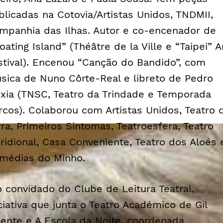
blicadas na Cotovia/Artistas Unidos, TNDMII,
mpanhia das Ilhas. Autor e co-encenador de
oating Island” (Théâtre de la Ville e “Taipei” A
stival). Encenou “Canção do Bandido”, com
sica de Nuno Côrte-Real e libreto de Pedro
xia (TNSC, Teatro da Trindade e Temporada
rcos). Colaborou com Artistas Unidos, Teatro 
rra, Primeiros Sintomas, Teatroesfera, Teatro
ridional, Casa Conveniente, Teatro dos Aloés 
médias do Minho.
o convidado do Clube de Leitura Teatral,
iciativa que junta o Teatro Académico de Gil
cente e A Escola da Noite, coordenada