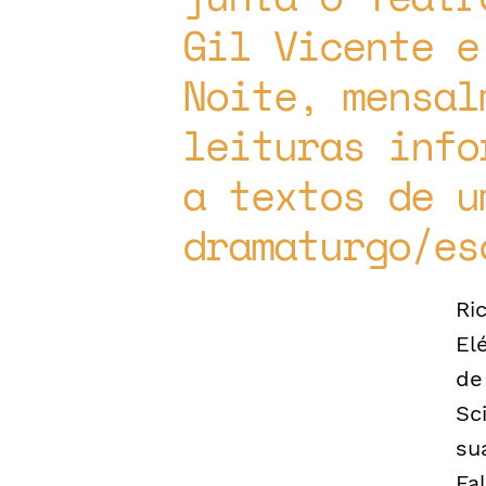
Gil Vicente e
Noite, mensal
leituras info
a textos de u
dramaturgo/es
Ri
El
de
Sc
su
Fa