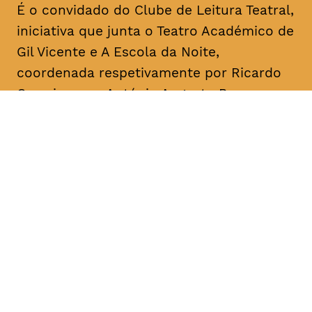
É o convidado do Clube de Leitura Teatral,
iniciativa que junta o Teatro Académico de
Gil Vicente e A Escola da Noite,
coordenada respetivamente por Ricardo
Correia e por António Augusto Barros.
Acontece mensalmente, com leituras
informais dedicadas a textos de um
dramaturgo/escritor. O objetivo é a
divulgação, o conhecimento e a promoção
da dramaturgia.
DATA
HORÁRIO
08, Janeiro 2019
18H30