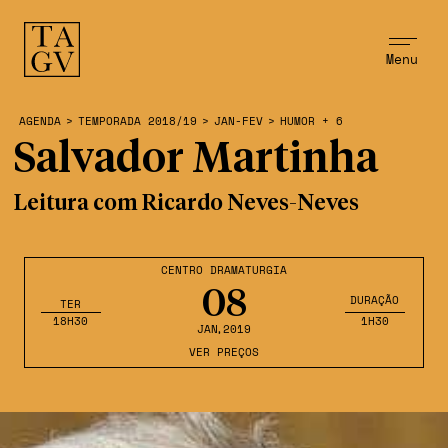
Menu
AGENDA
>
TEMPORADA 2018/19
>
JAN-FEV
>
HUMOR + 6
Salvador Martinha
Leitura com Ricardo Neves-Neves
CENTRO DRAMATURGIA
08
DURAÇÃO
TER
18H30
1H30
JAN
,2019
VER PREÇOS