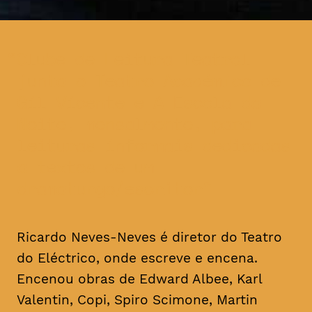
Clube de Leitura Teatral
junta o Teatro Académico de
Gil Vicente e A Escola da
Noite, mensalmente, para
leituras informais dedicadas
a textos de um
dramaturgo/escritor
Ricardo Neves-Neves é diretor do Teatro
do Eléctrico, onde escreve e encena.
Encenou obras de Edward Albee, Karl
Valentin, Copi, Spiro Scimone, Martin