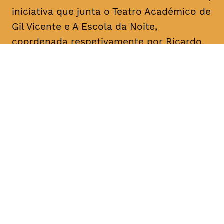
iniciativa que junta o Teatro Académico de
Gil Vicente e A Escola da Noite,
coordenada respetivamente por Ricardo
Correia e por António Augusto Barros.
Acontece mensalmente, com leituras
informais dedicadas a textos de um
dramaturgo/escritor. O objetivo é a
divulgação, o conhecimento e a promoção
da dramaturgia.
DATA
HORÁRIO
08, Janeiro 2019
18H30