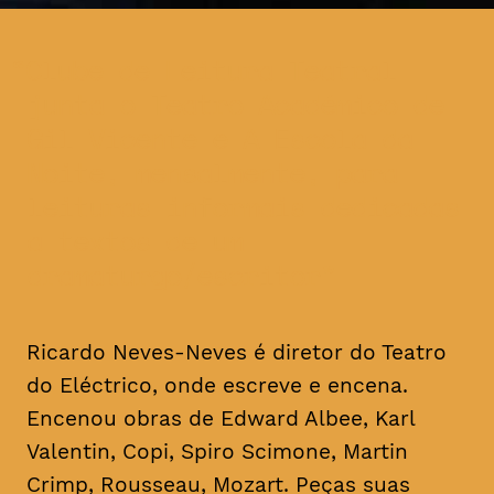
Clube de Leitura Teatral
junta o Teatro Académico de
Gil Vicente e A Escola da
Noite, mensalmente, para
leituras informais dedicadas
a textos de um
dramaturgo/escritor
Ricardo Neves-Neves é diretor do Teatro
do Eléctrico, onde escreve e encena.
Encenou obras de Edward Albee, Karl
Valentin, Copi, Spiro Scimone, Martin
Crimp, Rousseau, Mozart. Peças suas