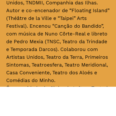
Unidos, TNDMII, Companhia das Ilhas.
Autor e co-encenador de “Floating Island”
(Théâtre de la Ville e “Taipei” Arts
Festival). Encenou “Canção do Bandido”,
com música de Nuno Côrte-Real e libreto
de Pedro Mexia (TNSC, Teatro da Trindade
e Temporada Darcos). Colaborou com
Artistas Unidos, Teatro da Terra, Primeiros
Sintomas, Teatroesfera, Teatro Meridional,
Casa Conveniente, Teatro dos Aloés e
Comédias do Minho.
É o convidado do Clube de Leitura Teatral,
iniciativa que junta o Teatro Académico de
Gil Vicente e A Escola da Noite,
coordenada respetivamente por Ricardo