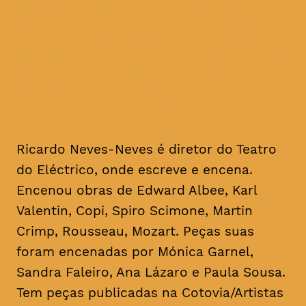
Gil Vicente e A Escola da
Noite, mensalmente, para
leituras informais dedicadas
a textos de um
dramaturgo/escritor
Ricardo Neves-Neves é diretor do Teatro
do Eléctrico, onde escreve e encena.
Encenou obras de Edward Albee, Karl
Valentin, Copi, Spiro Scimone, Martin
Crimp, Rousseau, Mozart. Peças suas
foram encenadas por Mónica Garnel,
Sandra Faleiro, Ana Lázaro e Paula Sousa.
Tem peças publicadas na Cotovia/Artistas