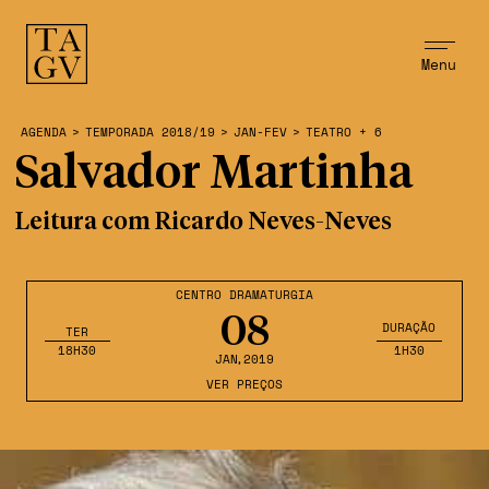
Menu
AGENDA
>
TEMPORADA 2018/19
>
JAN-FEV
>
TEATRO + 6
Salvador Martinha
Leitura com Ricardo Neves-Neves
CENTRO DRAMATURGIA
08
DURAÇÃO
TER
18H30
1H30
JAN
,2019
VER PREÇOS