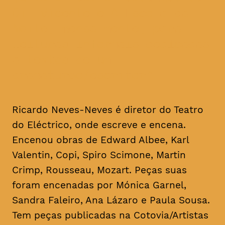
Gil Vicente e A Escola da
Noite, mensalmente, para
leituras informais dedicadas
a textos de um
dramaturgo/escritor
Ricardo Neves-Neves é diretor do Teatro
do Eléctrico, onde escreve e encena.
Encenou obras de Edward Albee, Karl
Valentin, Copi, Spiro Scimone, Martin
Crimp, Rousseau, Mozart. Peças suas
foram encenadas por Mónica Garnel,
Sandra Faleiro, Ana Lázaro e Paula Sousa.
Tem peças publicadas na Cotovia/Artistas