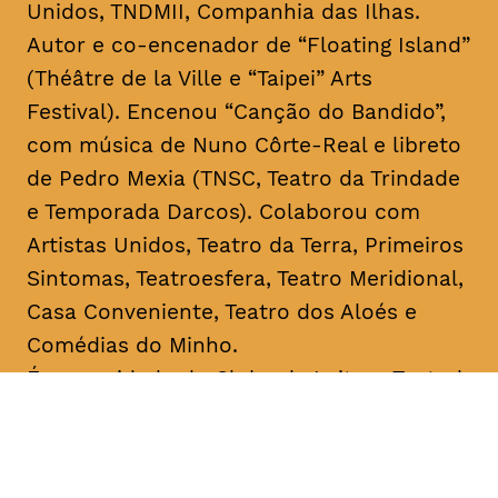
Unidos, TNDMII, Companhia das Ilhas.
Autor e co-encenador de “Floating Island”
(Théâtre de la Ville e “Taipei” Arts
Festival). Encenou “Canção do Bandido”,
com música de Nuno Côrte-Real e libreto
de Pedro Mexia (TNSC, Teatro da Trindade
e Temporada Darcos). Colaborou com
Artistas Unidos, Teatro da Terra, Primeiros
Sintomas, Teatroesfera, Teatro Meridional,
Casa Conveniente, Teatro dos Aloés e
Comédias do Minho.
É o convidado do Clube de Leitura Teatral,
iniciativa que junta o Teatro Académico de
Gil Vicente e A Escola da Noite,
coordenada respetivamente por Ricardo