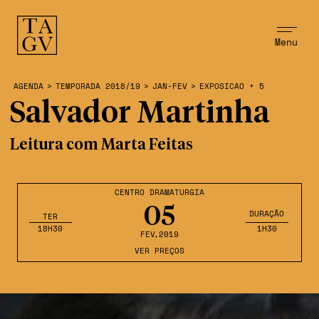
Menu
AGENDA
>
TEMPORADA 2018/19
>
JAN-FEV
>
EXPOSICAO + 5
Salvador Martinha
Leitura com Marta Feitas
CENTRO DRAMATURGIA
05
DURAÇÃO
TER
18H30
1H30
FEV
,2019
VER PREÇOS