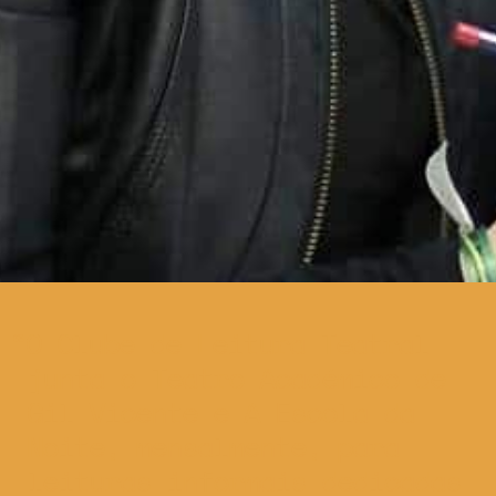
O Clube de Leitura Teatral
junta o Teatro Académico de
Gil Vicente e A Escola da
Noite, mensalmente, para
leituras informais dedicadas