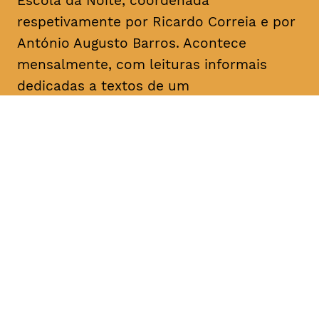
Escola da Noite, coordenada
respetivamente por Ricardo Correia e por
António Augusto Barros. Acontece
mensalmente, com leituras informais
dedicadas a textos de um
dramaturgo/escritor. O objetivo é a
divulgação, o conhecimento e a promoção
da dramaturgia.
DATA
HORÁRIO
05, Fevereiro 2019
18H30