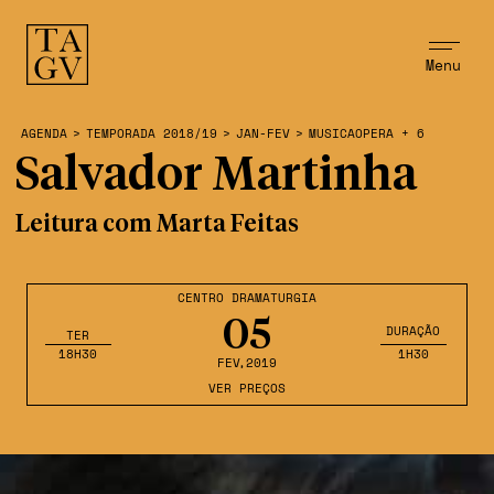
Menu
AGENDA
>
TEMPORADA 2018/19
>
JAN-FEV
>
MUSICAOPERA + 6
Salvador Martinha
Leitura com Marta Feitas
CENTRO DRAMATURGIA
05
DURAÇÃO
TER
18H30
1H30
FEV
,2019
VER PREÇOS