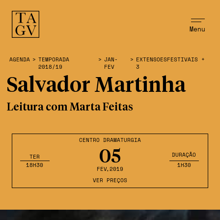
Menu
AGENDA
>
TEMPORADA
>
JAN-
>
EXTENSOESFESTIVAIS +
2018/19
FEV
3
Salvador Martinha
Leitura com Marta Feitas
CENTRO DRAMATURGIA
05
DURAÇÃO
TER
18H30
1H30
FEV
,2019
VER PREÇOS