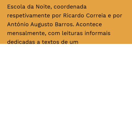
Escola da Noite, coordenada
respetivamente por Ricardo Correia e por
António Augusto Barros. Acontece
mensalmente, com leituras informais
dedicadas a textos de um
dramaturgo/escritor. O objetivo é a
divulgação, o conhecimento e a promoção
da dramaturgia.
DATA
HORÁRIO
05, Fevereiro 2019
18H30