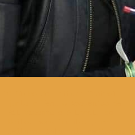
O Clube de Leitura Teatral
junta o Teatro Académico de
Gil Vicente e A Escola da
Noite, mensalmente, para
leituras informais dedicadas