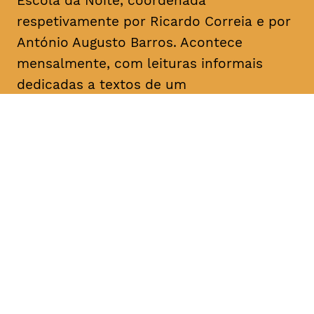
Escola da Noite, coordenada
respetivamente por Ricardo Correia e por
António Augusto Barros. Acontece
mensalmente, com leituras informais
dedicadas a textos de um
dramaturgo/escritor. O objetivo é a
divulgação, o conhecimento e a promoção
da dramaturgia.
DATA
HORÁRIO
05, Fevereiro 2019
18H30