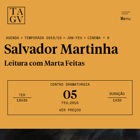
Menu
AGENDA
>
TEMPORADA 2018/19
>
JAN-FEV
>
CINEMA + 6
Salvador Martinha
Leitura com Marta Feitas
CENTRO DRAMATURGIA
05
DURAÇÃO
TER
18H30
1H30
FEV
,2019
VER PREÇOS