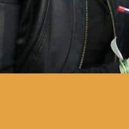
O Clube de Leitura Teatral
junta o Teatro Académico de
Gil Vicente e A Escola da
Noite, mensalmente, para
leituras informais dedicadas