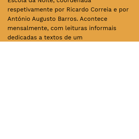
Escola da Noite, coordenada
respetivamente por Ricardo Correia e por
António Augusto Barros. Acontece
mensalmente, com leituras informais
dedicadas a textos de um
dramaturgo/escritor. O objetivo é a
divulgação, o conhecimento e a promoção
da dramaturgia.
DATA
HORÁRIO
05, Fevereiro 2019
18H30