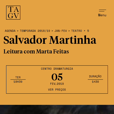
Menu
AGENDA
>
TEMPORADA 2018/19
>
JAN-FEV
>
TEATRO + 5
Salvador Martinha
Leitura com Marta Feitas
CENTRO DRAMATURGIA
05
DURAÇÃO
TER
18H30
1H30
FEV
,2019
VER PREÇOS