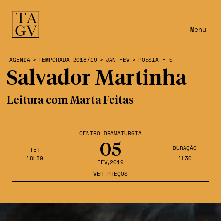
Menu
AGENDA
>
TEMPORADA 2018/19
>
JAN-FEV
>
POESIA + 5
Salvador Martinha
Leitura com Marta Feitas
CENTRO DRAMATURGIA
05
DURAÇÃO
TER
18H30
1H30
FEV
,2019
VER PREÇOS