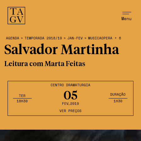
Menu
AGENDA
>
TEMPORADA 2018/19
>
JAN-FEV
>
MUSICAOPERA + 6
Salvador Martinha
Leitura com Marta Feitas
CENTRO DRAMATURGIA
05
DURAÇÃO
TER
18H30
1H30
FEV
,2019
VER PREÇOS