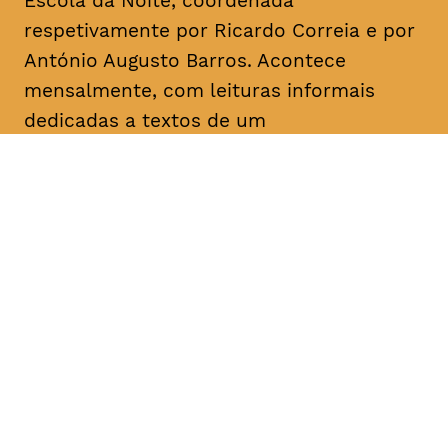
Escola da Noite, coordenada
respetivamente por Ricardo Correia e por
António Augusto Barros. Acontece
mensalmente, com leituras informais
dedicadas a textos de um
dramaturgo/escritor. O objetivo é a
divulgação, o conhecimento e a promoção
da dramaturgia.
DATA
HORÁRIO
05, Fevereiro 2019
18H30