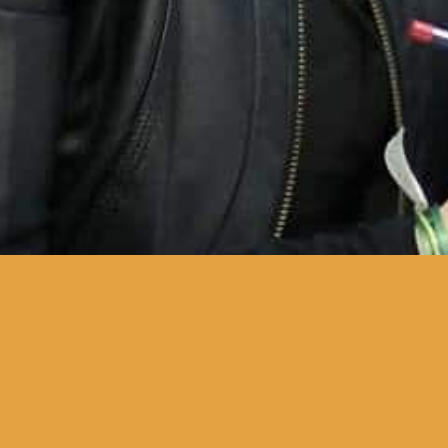
O Clube de Leitura Teatral
junta o Teatro Académico de
Gil Vicente e A Escola da
Noite, mensalmente, para
leituras informais dedicadas