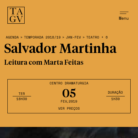
Menu
AGENDA
>
TEMPORADA 2018/19
>
JAN-FEV
>
TEATRO + 6
Salvador Martinha
Leitura com Marta Feitas
CENTRO DRAMATURGIA
05
DURAÇÃO
TER
18H30
1H30
FEV
,2019
VER PREÇOS