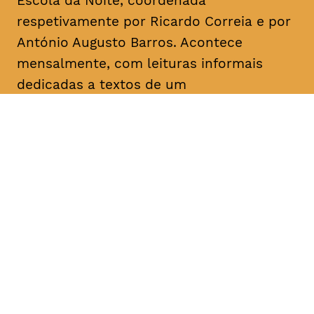
Escola da Noite, coordenada
respetivamente por Ricardo Correia e por
António Augusto Barros. Acontece
mensalmente, com leituras informais
dedicadas a textos de um
dramaturgo/escritor. O objetivo é a
divulgação, o conhecimento e a promoção
da dramaturgia.
DATA
HORÁRIO
05, Fevereiro 2019
18H30