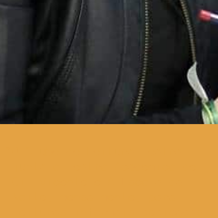
O Clube de Leitura Teatral
junta o Teatro Académico de
Gil Vicente e A Escola da
Noite, mensalmente, para
leituras informais dedicadas